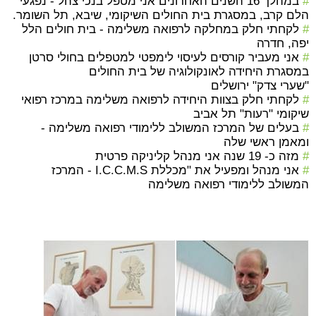
#
במהלך 16 השנים האחרונים אני מטפל בנכי צהל - נפגעי
הלם קרב, במסגרת בית החולים השיקומי, שיבא, תל השומר.
#
לקחתי חלק במחלקה לרפואה משלימה - בית חולים הלל
יפה, חדרה
#
אני מעביר קורסים לעיסוי לימפטי למטפלים בחולי סרטן
במסגרת היחידה לאונקולוגיה של בית החולים
"שערי צדק" ירושלים
#
לקחתי חלק בצוות היחידה לרפואה משלימה במרכז רפואי
שיקומי "רעות" תל אביב
#
בעלים של המרכז המשולב ללימודי רפואה משלימה -
ומאמן ראשי שלה
#
מזה כ- 19 שנה אני מנהל קליניקה פרטית
#
אני מנהל ומפעיל את "מכללת I.C.C.M.S - המרכז
המשולב ללימודי רפואה משלימה