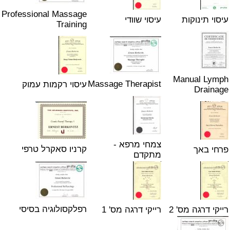
Professional Massage
עיסוי תינוקות
עיסוי שוודי
Training
Manual Lymph
Massage Therapist
עיסוי רקמות עמוק
Drainage
צמחי מרפא -
קרניו סאקרל טרפי
פרחי באך
מתקדם
רפלקסולוגיה בסיסי
רייקי דרגה מס' 2
רייקי דרגה מס' 1